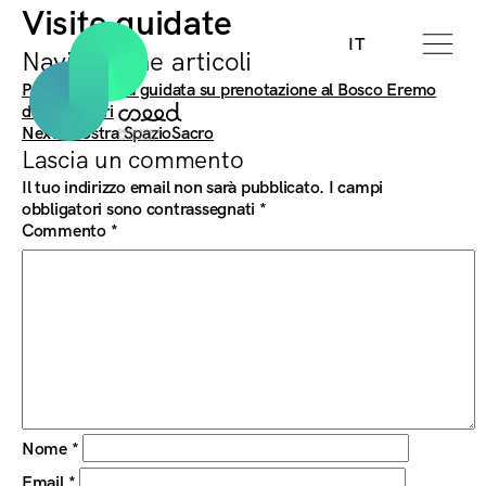
Visite guidate
IT
Navigazione articoli
Previous:
Visita guidata su prenotazione al Bosco Eremo
delle Carceri
Next:
Mostra SpazioSacro
Lascia un commento
Il tuo indirizzo email non sarà pubblicato.
I campi
obbligatori sono contrassegnati
*
Commento
*
Nome
*
Email
*