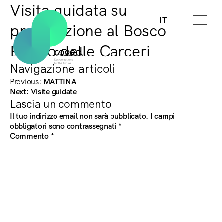
Visita guidata su
IT
prenotazione al Bosco
Eremo delle Carceri
Navigazione articoli
Previous:
MATTINA
Next:
Visite guidate
Lascia un commento
Il tuo indirizzo email non sarà pubblicato.
I campi
obbligatori sono contrassegnati
*
Commento
*