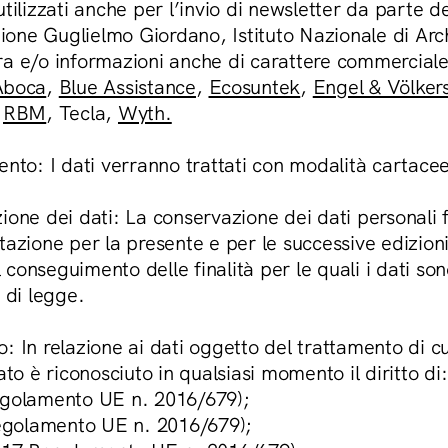
utilizzati anche per l’invio di newsletter da parte d
one Guglielmo Giordano, Istituto Nazionale di Arc
ra e/o informazioni anche di carattere commerciale
Aboca
,
Blue Assistance
,
Ecosuntek
,
Engel & Völker
,
RBM
, Tecla,
Wyth.
nto: I dati verranno trattati con modalità cartace
one dei dati: La conservazione dei dati personali f
stazione per la presente e per le successive edizi
conseguimento delle finalità per le quali i dati sono
 di legge.
to: In relazione ai dati oggetto del trattamento di c
ato è riconosciuto in qualsiasi momento il diritto di:
egolamento UE n. 2016/679);
 Regolamento UE n. 2016/679);