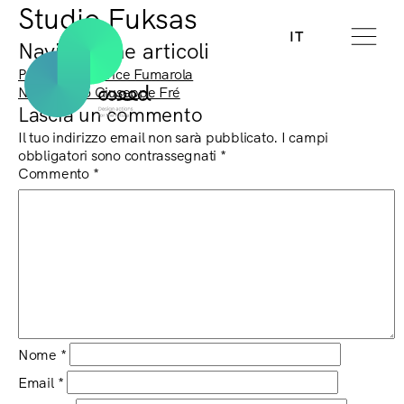
Studio Fuksas
IT
Navigazione articoli
Previous:
Beatrice Fumarola
Next:
Pietro Giuseppe Fré
Lascia un commento
Il tuo indirizzo email non sarà pubblicato.
I campi
obbligatori sono contrassegnati
*
Commento
*
Nome
*
Email
*