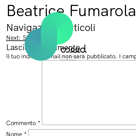
Beatrice Fumarol
Navigazione articoli
Next:
Studio Fuksas
Lascia un commento
Il tuo indirizzo email non sarà pubblicato.
I camp
Commento
*
Nome
*