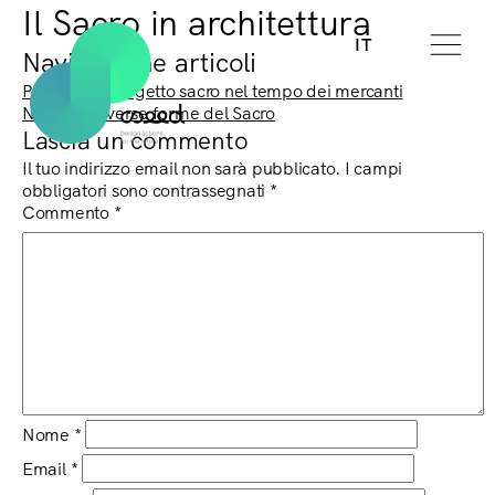
Il Sacro in architettura
IT
Navigazione articoli
Previous:
Il progetto sacro nel tempo dei mercanti
Next:
Le diverse forme del Sacro
Lascia un commento
Il tuo indirizzo email non sarà pubblicato.
I campi
obbligatori sono contrassegnati
*
Commento
*
Nome
*
Email
*