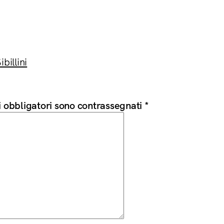
billini
i obbligatori sono contrassegnati
*