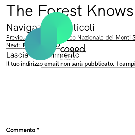
The Forest Knows
Navigazione articoli
Previous:
Seed360 | Parco Nazionale dei Monti Si
Next:
POMERIGGIO
Lascia un commento
Il tuo indirizzo email non sarà pubblicato.
I camp
Commento
*