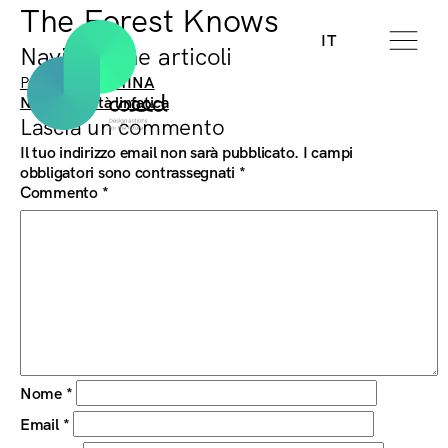
The Forest Knows
IT
Navigazione articoli
Previous:
MATTINA
Next:
La città linfatica
Lascia un commento
Il tuo indirizzo email non sarà pubblicato.
I campi
obbligatori sono contrassegnati
*
Commento
*
Nome
*
Email
*