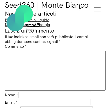
Seed360 | Monte Bianco
IT
Navigazione articoli
Previous:
Ghiaccio Liquido
Next:
Paesaggi ed Energia
Lascia un commento
Il tuo indirizzo email non sarà pubblicato.
I campi
obbligatori sono contrassegnati
*
Commento
*
Nome
*
Email
*