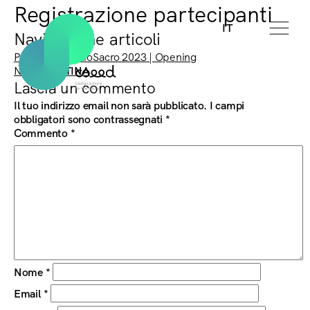
Registrazione partecipanti
IT
Navigazione articoli
Previous:
SpazioSacro 2023 | Opening
Next:
MATTINA
Lascia un commento
Il tuo indirizzo email non sarà pubblicato.
I campi
obbligatori sono contrassegnati
*
Commento
*
Nome
*
Email
*