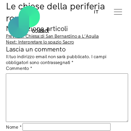
Le chiese della periferia
IT
romana
Navigazione articoli
Previous:
Chiesa di San Bernardino a L’Aquila
Next:
Interpretare lo spazio Sacro
Lascia un commento
Il tuo indirizzo email non sarà pubblicato.
I campi
obbligatori sono contrassegnati
*
Commento
*
Nome
*