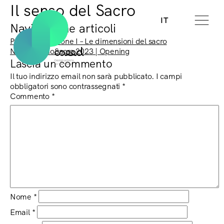
Il senso del Sacro
IT
Navigazione articoli
Previous:
Sessione I – Le dimensioni del sacro
Next:
SpazioSacro 2023 | Opening
Lascia un commento
Il tuo indirizzo email non sarà pubblicato.
I campi
obbligatori sono contrassegnati
*
Commento
*
Nome
*
Email
*