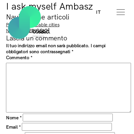
I ask myself Ambasz
IT
Navigazione articoli
Previous:
Senseable cities
Next:
POMERIGGIO
Lascia un commento
Il tuo indirizzo email non sarà pubblicato.
I campi
obbligatori sono contrassegnati
*
Commento
*
Nome
*
Email
*