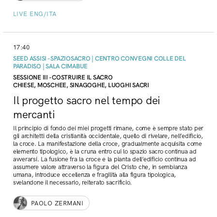
LIVE ENG/ITA
17:40
SEED ASSISI - SPAZIOSACRO | CENTRO CONVEGNI COLLE DEL
PARADISO | SALA CIMABUE
SESSIONE III - COSTRUIRE IL SACRO
CHIESE, MOSCHEE, SINAGOGHE, LUOGHI SACRI
Il progetto sacro nel tempo dei
mercanti
Il principio di fondo dei miei progetti rimane, come è sempre stato per
gli architetti della cristianità occidentale, quello di rivelare, nell’edificio,
la croce. La manifestazione della croce, gradualmente acquisita come
elemento tipologico, è la cruna entro cui lo spazio sacro continua ad
avverarsi. La fusione fra la croce e la pianta dell’edificio continua ad
assumere valore attraverso la figura del Cristo che, in sembianza
umana, introduce eccellenza e fragilità alla figura tipologica,
svelandone il necessario, reiterato sacrificio.
PAOLO ZERMANI