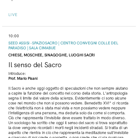
LIVE
10:00
SEED ASSISI - SPAZIOSACRO | CENTRO CONVEGNI COLLE DEL
PARADISO | SALA CIMABUE
CHIESE, MOSCHEE, SINAGOGHE, LUOGHI SACRI
Il senso del Sacro
Introduce:
Prof. Mario Pisani
Il Sacro è anche oggi oggetto di speculazioni che non sempre aiutano
a capire la funzione del concetto nel corso della storia. L’antropologia
segna il limite del valore della scienza. Evidentemente ci sono alcune
cose nel mondo che non si possono vedere. Benedetto XVI° ci ricorda
che l’elettricità non è stata mai vista e non possiamo vedere neppure
l’intelligenza di una persona, ma dedurla solo da come si comporta.
Ciò che rappresenta l’invisibile deve essere trattato in modo diverso.
Un sociologo ha scritto che oggi il senso del sacro si trova soprattutto
là dove vengono ricordati i morti negli incidenti stradali. Si tratta di un
aspetto che rientra in ciò che rappresenta la meditazione sull’invisibile
e ciascuno di noi crede o sospetta, o non crede che ci sia qualcosa