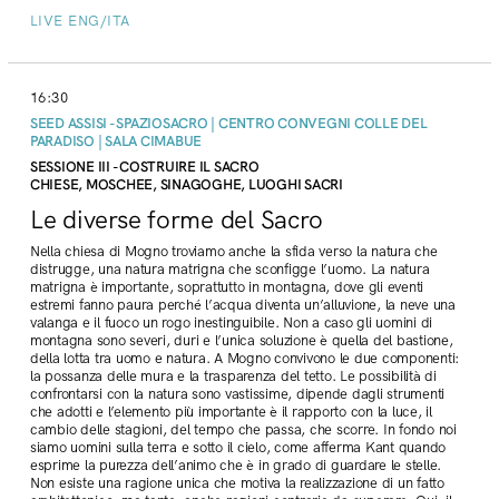
LIVE ENG/ITA
16:30
SEED ASSISI - SPAZIOSACRO | CENTRO CONVEGNI COLLE DEL
PARADISO | SALA CIMABUE
SESSIONE III - COSTRUIRE IL SACRO
CHIESE, MOSCHEE, SINAGOGHE, LUOGHI SACRI
Le diverse forme del Sacro
Nella chiesa di Mogno troviamo anche la sfida verso la natura che
distrugge, una natura matrigna che sconfigge l’uomo. La natura
matrigna è importante, soprattutto in montagna, dove gli eventi
estremi fanno paura perché l’acqua diventa un’alluvione, la neve una
valanga e il fuoco un rogo inestinguibile. Non a caso gli uomini di
montagna sono severi, duri e l’unica soluzione è quella del bastione,
della lotta tra uomo e natura. A Mogno convivono le due componenti:
la possanza delle mura e la trasparenza del tetto. Le possibilità di
confrontarsi con la natura sono vastissime, dipende dagli strumenti
che adotti e l’elemento più importante è il rapporto con la luce, il
cambio delle stagioni, del tempo che passa, che scorre. In fondo noi
siamo uomini sulla terra e sotto il cielo, come afferma Kant quando
esprime la purezza dell’animo che è in grado di guardare le stelle.
Non esiste una ragione unica che motiva la realizzazione di un fatto