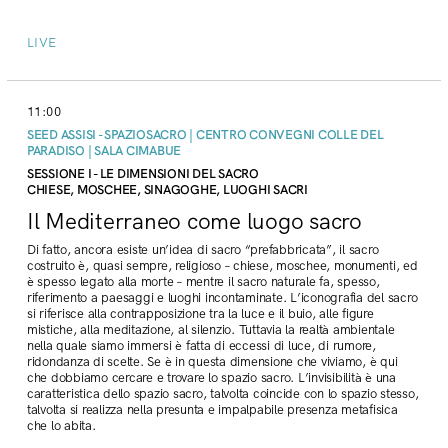
LIVE
11:00
SEED ASSISI - SPAZIOSACRO | CENTRO CONVEGNI COLLE DEL
PARADISO | SALA CIMABUE
SESSIONE I - LE DIMENSIONI DEL SACRO
CHIESE, MOSCHEE, SINAGOGHE, LUOGHI SACRI
Il Mediterraneo come luogo sacro
Di fatto, ancora esiste un’idea di sacro “prefabbricata”, il sacro
costruito è, quasi sempre, religioso – chiese, moschee, monumenti, ed
è spesso legato alla morte – mentre il sacro naturale fa, spesso,
riferimento a paesaggi e luoghi incontaminate. L’iconografia del sacro
si riferisce alla contrapposizione tra la luce e il buio, alle figure
mistiche, alla meditazione, al silenzio. Tuttavia la realtà ambientale
nella quale siamo immersi è fatta di eccessi di luce, di rumore,
ridondanza di scelte. Se è in questa dimensione che viviamo, è qui
che dobbiamo cercare e trovare lo spazio sacro. L’invisibilità è una
caratteristica dello spazio sacro, talvolta coincide con lo spazio stesso,
talvolta si realizza nella presunta e impalpabile presenza metafisica
che lo abita.