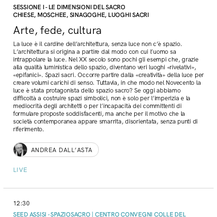
SESSIONE I - LE DIMENSIONI DEL SACRO
CHIESE, MOSCHEE, SINAGOGHE, LUOGHI SACRI
Arte, fede, cultura
La luce è il cardine dell’architettura, senza luce non c’è spazio.
L’architettura si origina a partire dal modo con cui l’uomo sa
intrappolare la luce. Nel XX secolo sono pochi gli esempi che, grazie
alla qualità luministica dello spazio, diventano veri luoghi «rivelativi»,
«epifanici». Spazi sacri. Occorre partire dalla «creatività» della luce per
creare volumi carichi di senso. Tuttavia, in che modo nel Novecento la
luce è stata protagonista dello spazio sacro? Se oggi abbiamo
difficoltà a costruire spazi simbolici, non è solo per l’imperizia e la
mediocrità degli architetti o per l’incapacità dei committenti di
formulare proposte soddisfacenti, ma anche per il motivo che la
società contemporanea appare smarrita, disorientata, senza punti di
riferimento.
ANDREA DALL’ASTA
LIVE
12:30
SEED ASSISI - SPAZIOSACRO | CENTRO CONVEGNI COLLE DEL