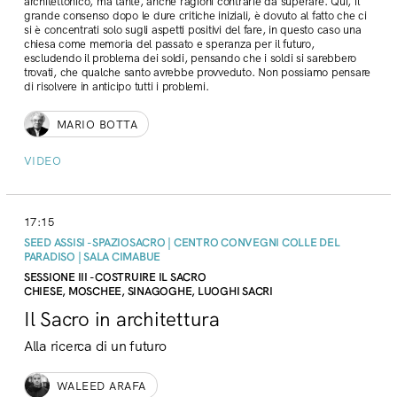
architettonico, ma tante, anche ragioni contrarie da superare. Qui, il
grande consenso dopo le dure critiche iniziali, è dovuto al fatto che ci
si è concentrati solo sugli aspetti positivi del fare, in questo caso una
chiesa come memoria del passato e speranza per il futuro,
escludendo il problema dei soldi, pensando che i soldi si sarebbero
trovati, che qualche santo avrebbe provveduto. Non possiamo pensare
di risolvere in anticipo tutti i problemi.
MARIO BOTTA
VIDEO
17:15
SEED ASSISI - SPAZIOSACRO | CENTRO CONVEGNI COLLE DEL
PARADISO | SALA CIMABUE
SESSIONE III - COSTRUIRE IL SACRO
CHIESE, MOSCHEE, SINAGOGHE, LUOGHI SACRI
Il Sacro in architettura
Alla ricerca di un futuro
WALEED ARAFA