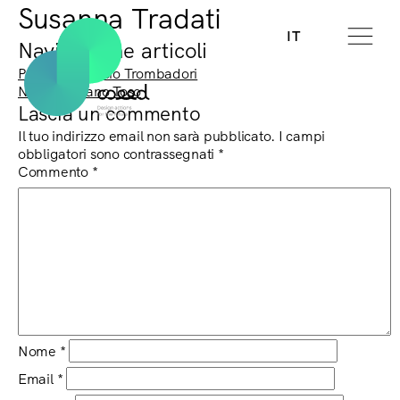
Susanna Tradati
IT
Navigazione articoli
Previous:
Duccio Trombadori
Next:
Emiliano Toso
Lascia un commento
Il tuo indirizzo email non sarà pubblicato.
I campi
obbligatori sono contrassegnati
*
Commento
*
Nome
*
Email
*