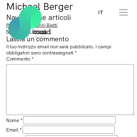
Michael Berger
IT
Navigazione articoli
Previous:
Giovanni Bietti
Next:
Paolo Belardi
Lascia un commento
Il tuo indirizzo email non sarà pubblicato.
I campi
obbligatori sono contrassegnati
*
Commento
*
Nome
*
Email
*