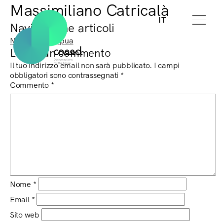
Massimiliano Catricalà
IT
Navigazione articoli
Next:
Ilaria Capua
Lascia un commento
Il tuo indirizzo email non sarà pubblicato.
I campi
obbligatori sono contrassegnati
*
Commento
*
Nome
*
Email
*
Sito web