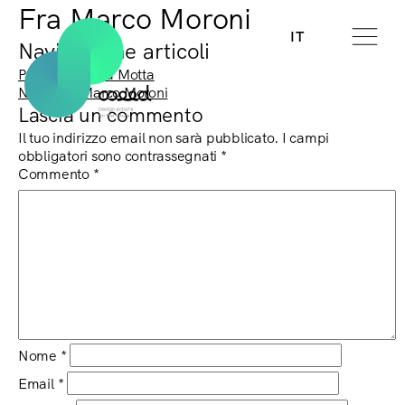
Fra Marco Moroni
IT
Navigazione articoli
Previous:
Elena Motta
Next:
Fra Marco Moroni
Lascia un commento
Il tuo indirizzo email non sarà pubblicato.
I campi
obbligatori sono contrassegnati
*
Commento
*
Nome
*
Email
*