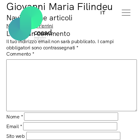
Giovanni Maria Filindeu
IT
Navigazione articoli
Next:
Susanna Ferrini
Lascia un commento
Il tuo indirizzo email non sarà pubblicato.
I campi
obbligatori sono contrassegnati
*
Commento
*
Nome
*
Email
*
Sito web