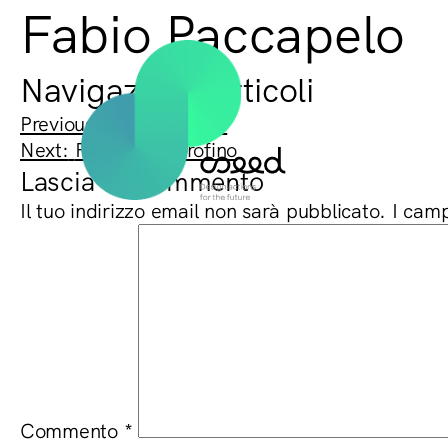
Fabio Paccapelo
Navigazione articoli
Previous:
Aldo Pascucci
Next:
Francesco Orofino
Lascia un commento
Il tuo indirizzo email non sarà pubblicato.
I camp
Commento
*