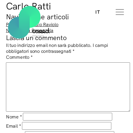
Carlo Ratti
IT
Navigazione articoli
Previous:
Claudio Raviolo
Next:
Laura Ragazzola
Lascia un commento
Il tuo indirizzo email non sarà pubblicato.
I campi
obbligatori sono contrassegnati
*
Commento
*
Nome
*
Email
*