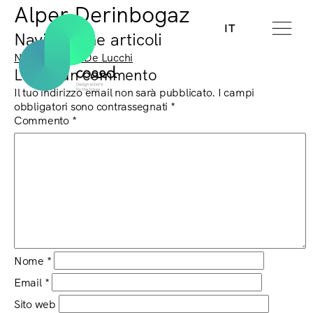
Alper Derinbogaz
IT
Navigazione articoli
Next:
Michele De Lucchi
Lascia un commento
Il tuo indirizzo email non sarà pubblicato.
I campi
obbligatori sono contrassegnati
*
Commento
*
Nome
*
Email
*
Sito web